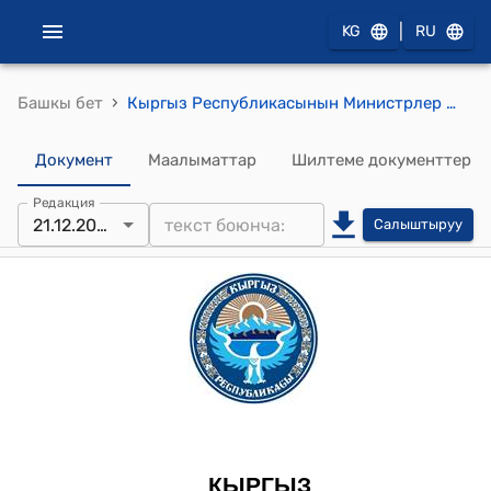
|
KG
RU
›
Башкы бет
Кыргыз Республикасынын Министрлер Кабинетинин 2023-жылдын 21-декабрындагы № 685 "Кыргыз Республикасынын Министрлер Кабинетинин 2022-жылдын 6-июлундагы № 359 "Кыргыз Республикасынын өзгөчө статуска ээ болгон айрым чек ара аймактарынын тизмесин аныктоонун жана бекитүүнүн тартиби жөнүндө жобону бекитүү тууралуу" токтомуна өзгөртүү киргизүү жөнүндө" токтому
Документ
Маалыматтар
Шилтеме документтер
Редакция
21.12.2023
Салыштыруу