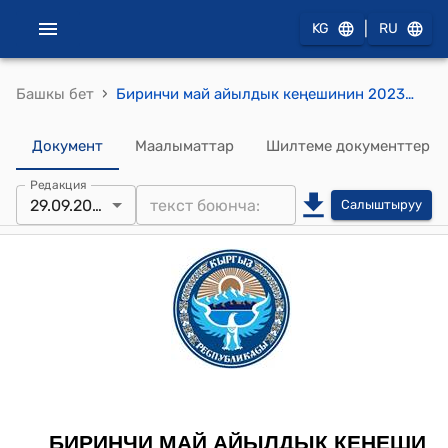
|
KG
RU
›
Башкы бет
Биринчи май айылдык кеңешинин 2023-жылдын 29-сентябрындагы № 161 "Жер участогунун которууга (трансформациялоого) макулдук берүү жөнүндө" токтому
Документ
Маалыматтар
Шилтеме документтер
Редакция
29.09.2023
Салыштыруу