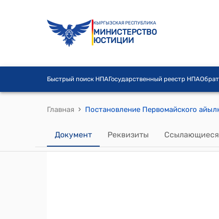
КЫРГЫЗСКАЯ РЕСПУБЛИКА
МИНИСТЕРСТВО
ЮСТИЦИИ
Быстрый поиск НПА
Государственный реестр НПА
Обрат
›
Главная
Документ
Реквизиты
Ссылающиеся