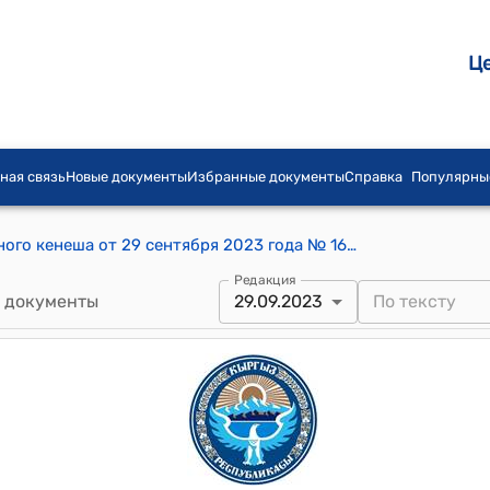
Ц
ная связь
Новые документы
Избранные документы
Справка
Популярны
Постановление Первомайского айылного кенеша от 29 сентября 2023 года № 166 "О выделении денежных средств на соофинансирование"
Редакция
 документы
29.09.2023