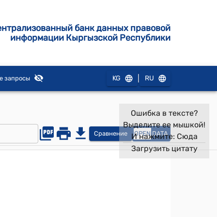
ентрализованный банк данных правовой
информации Кыргызской Республики
|
KG
RU
е запросы
Ошибка в тексте?
Выделите ее мышкой!
Сравнение
OPEN
DATA
И нажмите:
Сюда
Загрузить цитату