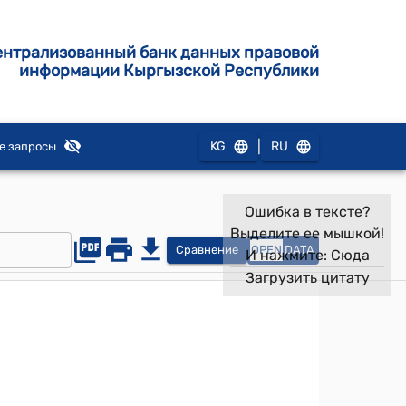
ентрализованный банк данных правовой
информации Кыргызской Республики
|
KG
RU
е запросы
Ошибка в тексте?
Выделите ее мышкой!
Сравнение
OPEN
DATA
И нажмите:
Сюда
Загрузить цитату