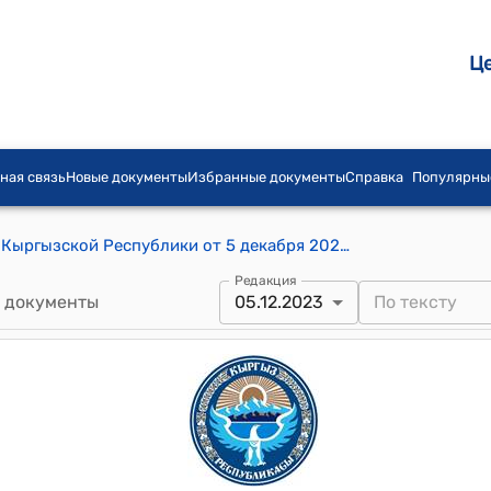
Ц
ная связь
Новые документы
Избранные документы
Справка
Популярны
Постановление Кабинета Министров Кыргызской Республики от 5 декабря 2023 года № 645 "О вопросах, связанных с реализацией Специальной программы ООН для экономик Центральной Азии (СПЕКА) в Кыргызской Республике"
Редакция
 документы
05.12.2023