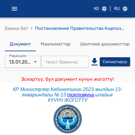
|
KG
RU
›
Башкы бет
Постановление Правительства Кыргызской Республики от 2 февраля 2018 года № 78 "О проекте Закона Кыргызской Республики "О внесении изменений в Кодекс Кыргызской Республики об административной ответственности""
Документ
Маалыматтар
Шилтеме документтер
Редакция
13.01.2023
Салыштыруу
Эскертүү, бул документ күчүн жоготту!