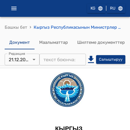
|
KG
RU
›
Башкы бет
Кыргыз Республикасынын Министрлер Кабинетинин 2023-жылдын 21-декабрындагы № 692 "Кыргыз Республикасынын Өкмөтүнүн, Кыргыз Республикасынын Министрлер Кабинетинин айрым чечимдерин күчүн жоготту деп таануу жөнүндө" токтому
Документ
Маалыматтар
Шилтеме документтер
Редакция
21.12.2023
Салыштыруу