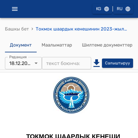
|
KG
RU
›
Башкы бет
Токмок шаардык кенешинин 2023-жылдын 18-декабрындагы № 170/30-5 "Токмок шаардык кеңешинин 2023-жылдын 25-январындагы №112/21-5 "Токмок шаарынын 2023-жылга бюджети жана 2024-2025-жылдарга болжолу жөнүндө" токтомуна өзгөртүүлөрдү киргизүү жана бюджеттик ассигнованиелерди жылдырууга макулдук берүү жөнүндө" токтому
Документ
Маалыматтар
Шилтеме документтер
Редакция
18.12.2023
Салыштыруу