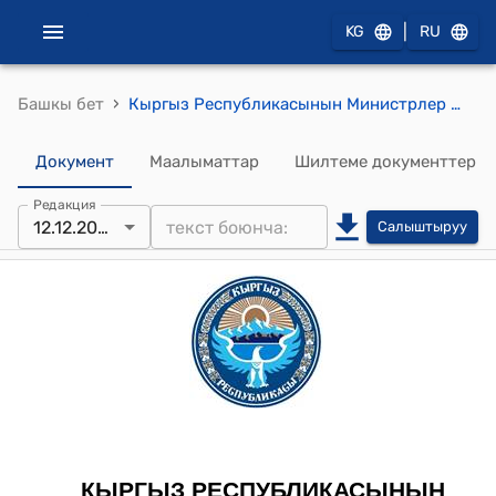
|
KG
RU
›
Башкы бет
Кыргыз Республикасынын Министрлер Кабинетинин 2023-жылдын 12-декабрындагы № 661 "Кыргыз Республикасынын Министрлер Кабинетинин 2021-жылдын 10-декабрындагы № 300 "Кыргыз Республикасынын Экономика жана коммерция министрлигинин ведомстволук бөлүмдөрүнүн жана уюмдарынын маселелери жөнүндө" токтомуна өзгөртүүлөрдү киргизүү жана Кыргыз Республикасынын Өкмөтүнүн, Кыргыз Республикасынын Министрлер Кабинетинин айрым чечимдерин күчүн жоготту деп таануу тууралуу" токтому
Документ
Маалыматтар
Шилтеме документтер
Редакция
12.12.2023
Салыштыруу