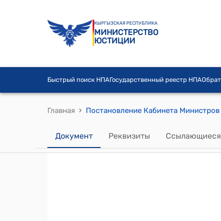
КЫРГЫЗСКАЯ РЕСПУБЛИКА
МИНИСТЕРСТВО
ЮСТИЦИИ
Быстрый поиск НПА
Государственный реестр НПА
Обрат
›
Главная
Документ
Реквизиты
Ссылающиеся