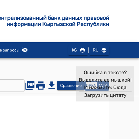
ентрализованный банк данных правовой
информации Кыргызской Республики
|
KG
RU
е запросы
Ошибка в тексте?
Выделите ее мышкой!
Сравнение
OPEN
DATA
И нажмите:
Сюда
Загрузить цитату