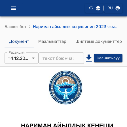
|
KG
RU
›
Башкы бет
Нариман айылдык кеңешинин 2023-жылдын 14-декабрындагы № 21/2 "Нариман айыл өкмөтүнүн аймагындагы жергиликтүү салыктардын ставкаларын төлөө мөөнүтүн жана берилүүчү жеңилдиктерди белгилөө жөнүндө" токтому
Документ
Маалыматтар
Шилтеме документтер
Редакция
14.12.2023
Салыштыруу