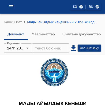
|
KG
RU
›
Башкы бет
Мады айылдык кеңешинин 2023-жылдын 24-ноябрындагы № 146 “Мады айыл өкмөтүнүн аймагынан индустриалдык логистикалык борборго жер тилкесин ажыратуу жөнүндөгү 2017-жылдын 4-октябрында № 8/33 сандуу токтомуна өзгөртүү киргизүү жөнүндө” токтому
Документ
Маалыматтар
Шилтеме документтер
Редакция
24.11.2023
Салыштыруу