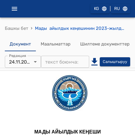
|
KG
RU
›
Башкы бет
Мады айылдык кеңешинин 2023-жылдын 24-ноябрындагы № 145 “Мады айыл өкмөтүнүн аймагында ишкерлер үчүн жагымдуу шарттарды түзүү максатында айыл өкмөтүнүн Өжөр участкасынын аймагынан индустриалдык логистикалык борбор куруу үчүн 146,02 га жер тилкесин мамлекеттик менчикке алууга макулдук берүү жөнүндө” токтому
Документ
Маалыматтар
Шилтеме документтер
Редакция
24.11.2023
Салыштыруу