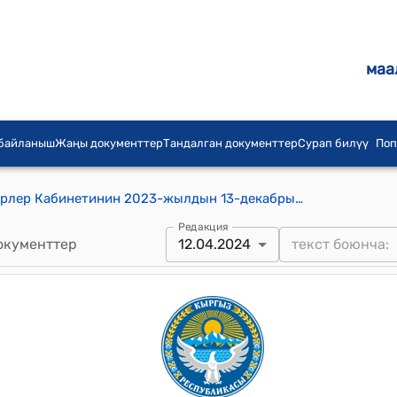
маа
 байланыш
Жаңы документтер
Тандалган документтер
Сурап билүү
Поп
Кыргыз Республикасынын Министрлер Кабинетинин 2023-жылдын 13-декабрындагы № 675 "Кыргыз Республикасынын Өкмөтүнүн, Кыргыз Республикасынын Министрлер Кабинетинин айрым чечимдерин күчүн жоготту деп таануу жөнүндө" токтому
Редакция
окументтер
12.04.2024