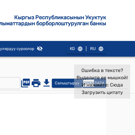
Кыргыз Республикасынын Укуктук
лыматтардын борборлоштурулган банкы
|
KG
RU
улярдуу суроолор
Ошибка в тексте?
Выделите ее мышкой!
Салыштыруу
OPEN
DATA
И нажмите:
Сюда
Загрузить цитату