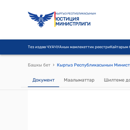
КЫРГЫЗ РЕСПУБЛИКАСЫНЫН
ЮСТИЦИЯ
МИНИСТРЛИГИ
Тез издөө ЧУА
ЧУАнын мамлекеттик реестри
Кайтарым
›
Башкы бет
Документ
Маалыматтар
Шилтеме д