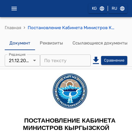
|
KG
RU
›
Главная
Постановление Кабинета Министров Кыргызской Республики от 21 декабря 2023 года № 691 "Об утверждении Методики проведения инвестиционного конкурсного отбора по инвестиционным проектам"
Документ
Реквизиты
Ссылающиеся документы
Редакция
21.12.2023
Сравнение