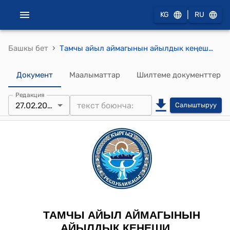
|
KG
RU
›
Башкы бет
Тамчы айыл аймагынын айылдык кеңешинин 2023-жылдын 27-февралындагы № 19 "Жер тилкесинин багытын которуу жөнүндө" токтому
Документ
Маалыматтар
Шилтеме документтер
Редакция
27.02.2023
Салыштыруу