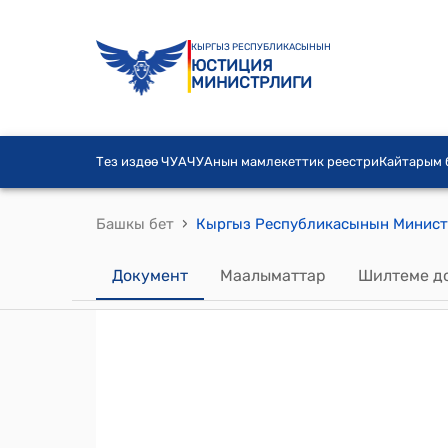
КЫРГЫЗ РЕСПУБЛИКАСЫНЫН
ЮСТИЦИЯ
МИНИСТРЛИГИ
Тез издөө ЧУА
ЧУАнын мамлекеттик реестри
Кайтарым
›
Башкы бет
Документ
Маалыматтар
Шилтеме д