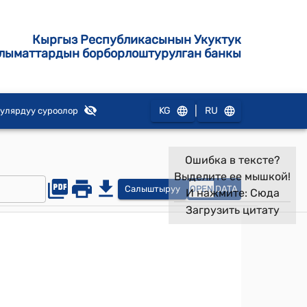
Кыргыз Республикасынын Укуктук
лыматтардын борборлоштурулган банкы
|
KG
RU
улярдуу суроолор
Ошибка в тексте?
Выделите ее мышкой!
Салыштыруу
OPEN
DATA
И нажмите:
Сюда
Загрузить цитату