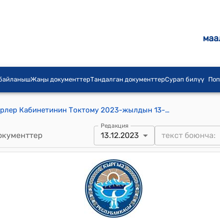
маа
 байланыш
Жаңы документтер
Тандалган документтер
Сурап билүү
Поп
Кыргыз Республикасынын Министрлер Кабинетинин Токтому 2023-жылдын 13-декабрындагы № 676 Кыргыз Республикасынын Өкмөтүнүн 2021-жылдын 9-мартындагы № 84 "Кыргыз Республикасынын Коргоо министрлигинин маселелери жөнүндө" токтомуна өзгөртүү киргизүү тууралуу
Редакция
окументтер
13.12.2023