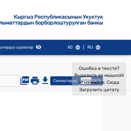
Кыргыз Республикасынын Укуктук
лыматтардын борборлоштурулган банкы
|
KG
RU
улярдуу суроолор
Ошибка в тексте?
Выделите ее мышкой!
Салыштыруу
OPEN
DATA
И нажмите:
Сюда
Загрузить цитату