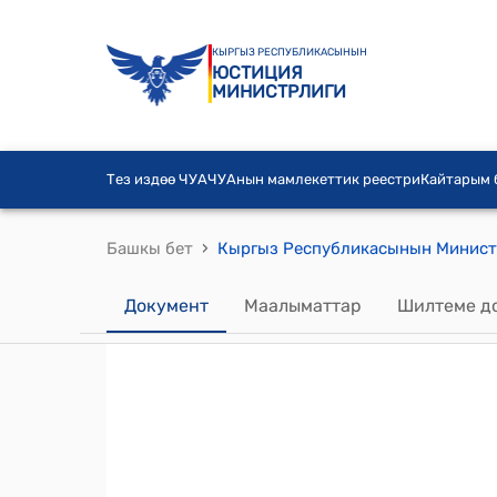
КЫРГЫЗ РЕСПУБЛИКАСЫНЫН
ЮСТИЦИЯ
МИНИСТРЛИГИ
Тез издөө ЧУА
ЧУАнын мамлекеттик реестри
Кайтарым
›
Башкы бет
Документ
Маалыматтар
Шилтеме д