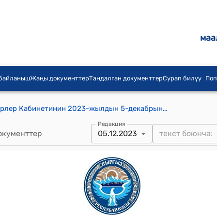
маа
 байланыш
Жаңы документтер
Тандалган документтер
Сурап билүү
Поп
Кыргыз Республикасынын Министрлер Кабинетинин 2023-жылдын 5-декабрындагы № 641 "2023-жылдын 17-ноябрында Москва шаарында жана Бишкек шаарында кол коюлган Кыргыз Республикасынын Ички иштер министрлиги менен Россия Федерациясынын Ички иштер министрлигинин ортосундагы Баңги каражаттарын, психотроптук заттарды жана алардын прекурсорлорун мыйзамсыз жүгүртүүгө каршы күрөшүүдө финансылык, материалдык-техникалык жана уюштуруучулук жардам көрсөтүү жөнүндө макулдашууну бекитүү тууралуу" токтому
Редакция
окументтер
05.12.2023