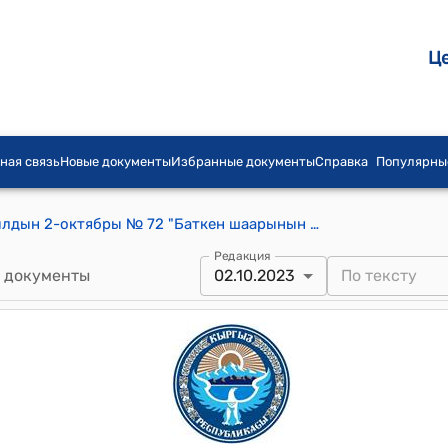
Ц
ная связь
Новые документы
Избранные документы
Справка
Популярны
Баткен шаардык кеңешинин 2023-жылдын 2-октябры № 72 "Баткен шаарынын К.Турмаматов, С.Сыдыков, М.Сейдалиев, И.Раззаков, И.Каюмов көчөлөрүнө сугат суу ноолорун орнотуу жана тротуар куруу долбоорлорун 2024-жылга Үлүштүк (дем берүүчү) гранттын жана өздүк салым менен курууга макулдук берүү жөнүндө" токтому
Редакция
 документы
02.10.2023