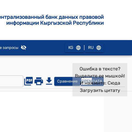
ентрализованный банк данных правовой
информации Кыргызской Республики
|
KG
RU
е запросы
Ошибка в тексте?
Выделите ее мышкой!
Сравнение
OPEN
DATA
И нажмите:
Сюда
Загрузить цитату