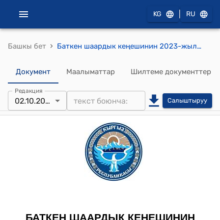
|
KG
RU
›
Башкы бет
Баткен шаардык кеңешинин 2023-жылдын 2-октябры № 80 "Баткен шаарынын Чет-Булак аймактык башкармалыгында бала бакча үчүн калтырылган 0,50 га өлчөмүндөгү “жайыт жер” аянтын, “социалдык, өнөр жай курулуштарды куруу категориясына” трансформациялоого (которууга) макулдук берүү жөнүндө" токтому
Документ
Маалыматтар
Шилтеме документтер
Редакция
02.10.2023
Салыштыруу