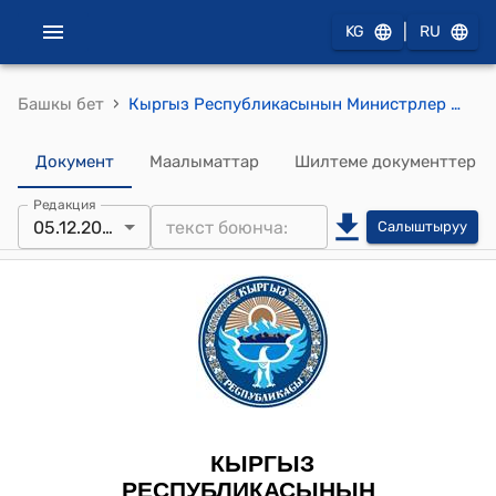
|
KG
RU
›
Башкы бет
Кыргыз Республикасынын Министрлер Кабинетинин 2023-жылдын 5-декабрындагы № 655 "Кыргыз Республикасынын Министрлер Кабинетинин 2023-жылдын 17-июлундагы № 364 "Атайын декларацияны берүү тартиби жөнүндө" токтомуна өзгөртүүлөрдү киргизүү тууралуу" токтому
Документ
Маалыматтар
Шилтеме документтер
Редакция
05.12.2023
Салыштыруу