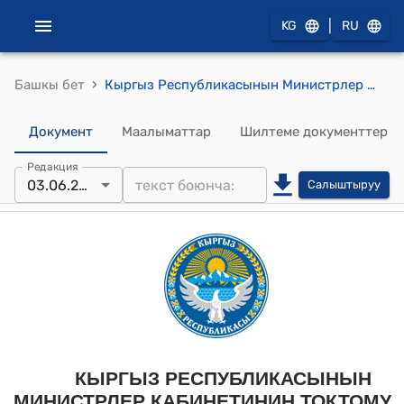
|
KG
RU
›
Башкы бет
Кыргыз Республикасынын Министрлер Кабинетинин 2023-жылдын 22-декабры № 701 "2023-2027-жылдарга "Көөнө тарых сырлары" тарыхый-маданий мурас объекттерин сактоо, изилдөө жана археологиялык казууларды жүргүзүү боюнча мамлекеттик программаны бекитүү жөнүндө" токтому
Документ
Маалыматтар
Шилтеме документтер
Редакция
03.06.2026
Салыштыруу