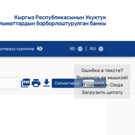
Кыргыз Республикасынын Укуктук
лыматтардын борборлоштурулган банкы
|
KG
RU
улярдуу суроолор
Ошибка в тексте?
Выделите ее мышкой!
Салыштыруу
OPEN
DATA
И нажмите:
Сюда
Загрузить цитату