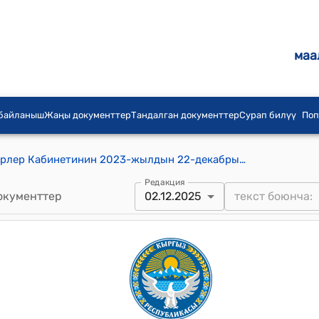
маа
 байланыш
Жаңы документтер
Тандалган документтер
Сурап билүү
Поп
Кыргыз Республикасынын Министрлер Кабинетинин 2023-жылдын 22-декабрындагы № 703 "Ар жылдык "Жылдын мыкты мугалими" жана "Жылдын мыкты тарбиячысы" республикалык конкурстарын өткөрүү тартиби жөнүндө жоболорду бекитүү тууралуу" токтому
Редакция
окументтер
02.12.2025