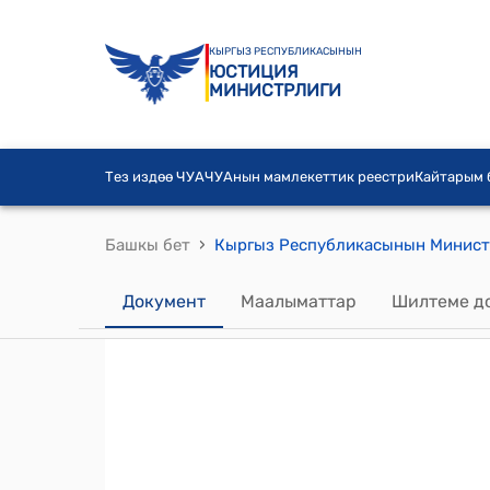
КЫРГЫЗ РЕСПУБЛИКАСЫНЫН
ЮСТИЦИЯ
МИНИСТРЛИГИ
Тез издөө ЧУА
ЧУАнын мамлекеттик реестри
Кайтарым
›
Башкы бет
Документ
Маалыматтар
Шилтеме д