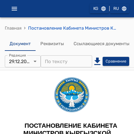
|
KG
RU
›
Главная
Постановление Кабинета Министров КР от 29 декабря 2023 года № 731 "О внесении изменения в постановление Правительства Кыргызской Республики "Об утверждении Правил дорожного движения и Основных положений по допуску транспортных средств к эксплуатации и обязанностей должностных лиц по обеспечению безопасности дорожного движения" от 4 августа 1999 года № 421"
Документ
Реквизиты
Ссылающиеся документы
Редакция
29.12.2023
Сравнение