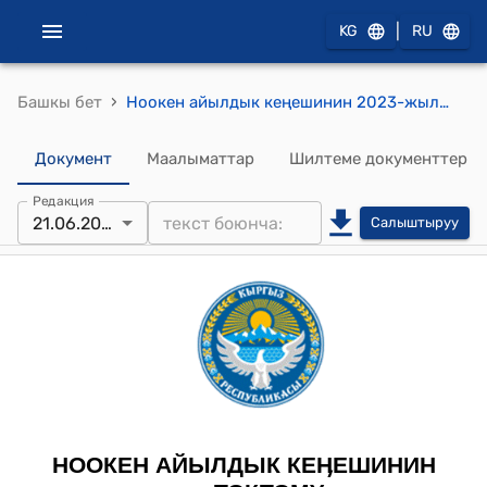
|
KG
RU
›
Башкы бет
Ноокен айылдык кеңешинин 2023-жылдын 21-июну № 13 "Ноокен айыл өкмөтүнүн Ак-Жийде айылындагы трансформациядан чыкан №201 контурдан 2,30 га жер аянтын турак жай салуу үчүн ар бир жанга 7 сотых жер аянтын бөлүп берүү жөнүндө" токтому
Документ
Маалыматтар
Шилтеме документтер
Редакция
21.06.2023
Салыштыруу