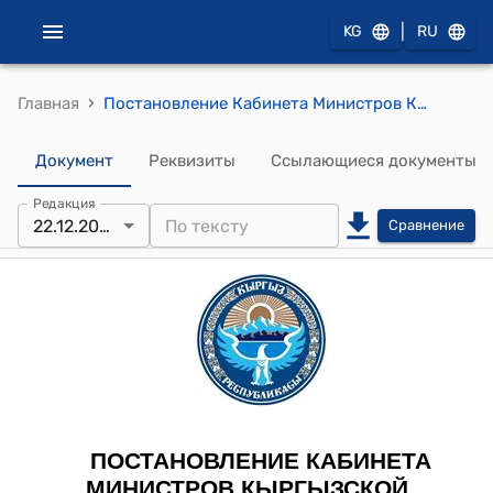
|
KG
RU
›
Главная
Постановление Кабинета Министров КР от 22 декабря 2023 года № 698 "О переводе (трансформации) земель, расположенных на территории айылного аймака С.Юсуповой Араванского района Ошской области Кыргызской Республики, из категории "Земли сельскохозяйственного назначения" в категорию "Земли населенных пунктов"
Документ
Реквизиты
Ссылающиеся документы
Редакция
22.12.2023
Сравнение