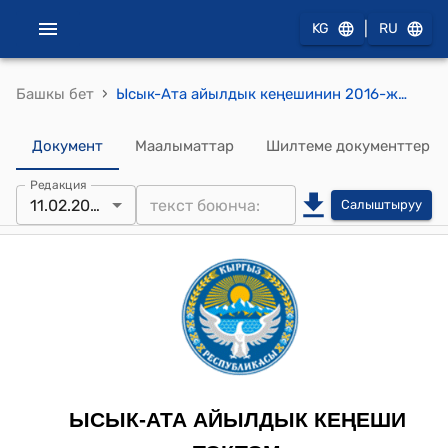
|
KG
RU
›
Башкы бет
Ысык-Ата айылдык кеңешинин 2016-жылдын 11-февралындагы № 150/XXIV-26 "Горная-Серафимовка айылынын элдеринин айылдын аталышын которуу жөнүндөгү кайрылуусун кароо" тотому
Документ
Маалыматтар
Шилтеме документтер
Редакция
11.02.2016
Салыштыруу