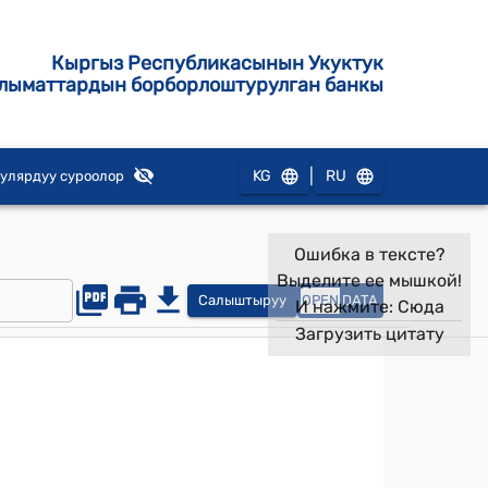
Кыргыз Республикасынын Укуктук
лыматтардын борборлоштурулган банкы
|
KG
RU
улярдуу суроолор
Ошибка в тексте?
Выделите ее мышкой!
Салыштыруу
OPEN
DATA
И нажмите:
Сюда
Загрузить цитату