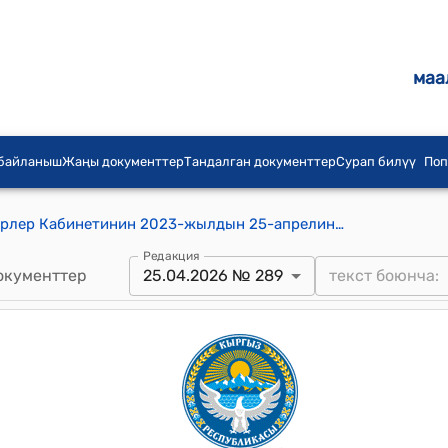
маа
 байланыш
Жаңы документтер
Тандалган документтер
Сурап билүү
Поп
Кыргыз Республикасынын Министрлер Кабинетинин 2023-жылдын 25-апрелиндеги № 217 "Кыргыз Республикасынын Министрлер Кабинетинин республикалык маанидеги шаарлардын жергиликтүү өз алдынча башкаруу органдарынын муниципалдык кызматчылар категориясына кирбеген кызматкерлеринин айрым категорияларынын эмгек акысын төлөө шарттарын жөнгө салуучу айрым чечимдерине өзгөртүүлөрдү киргизүү жөнүндө" токтому
Редакция
окументтер
25.04.2026 № 289