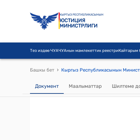
КЫРГЫЗ РЕСПУБЛИКАСЫНЫН
ЮСТИЦИЯ
МИНИСТРЛИГИ
Тез издөө ЧУА
ЧУАнын мамлекеттик реестри
Кайтарым
›
Башкы бет
Документ
Маалыматтар
Шилтеме д