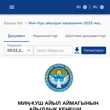
|
KG
RU
›
Башкы бет
Мин-Куш айылдык кеңешинин 2023-жылдын 09-мартындагы "Мин-Куш айыл аймагынын Жергиликтүү жамааттарынын типтүү уставын бекитүү жөнүндө" токтому
Документ
Маалыматтар
Шилтеме документтер
Редакция
09.03.2023
Салыштыруу