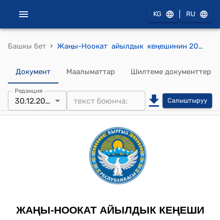
|
KG
RU
›
Башкы бет
Жаңы-Ноокат айылдык кеңешинин 2022-жылдын 30-декбры № 2 "Жаңы-Ноокат айыл өкмөтүнүн Мончок-Дөбө айылынын Яш бөлүмүндө жайгашкан 450 чарчы метр жер аянтын айыл өкмөтүнүн муниципалдык менчигине алып, мечит курууга макулдук берүү жөнүндө" токтому
Документ
Маалыматтар
Шилтеме документтер
Редакция
30.12.2022
Салыштыруу