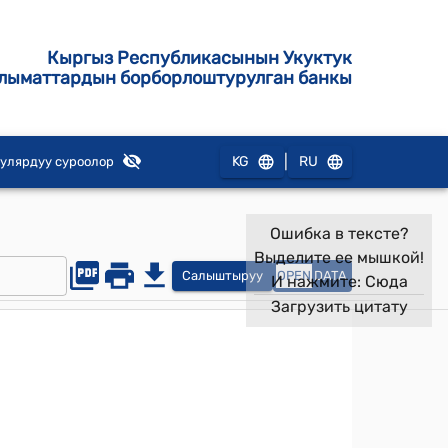
Кыргыз Республикасынын Укуктук
лыматтардын борборлоштурулган банкы
|
KG
RU
улярдуу суроолор
Ошибка в тексте?
Выделите ее мышкой!
Салыштыруу
OPEN
DATA
И нажмите:
Сюда
Загрузить цитату