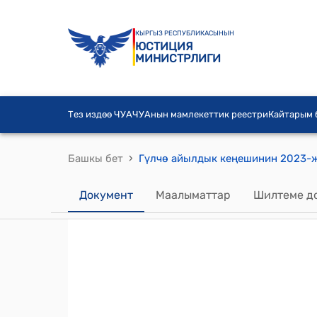
КЫРГЫЗ РЕСПУБЛИКАСЫНЫН
ЮСТИЦИЯ
МИНИСТРЛИГИ
Тез издөө ЧУА
ЧУАнын мамлекеттик реестри
Кайтарым
›
Башкы бет
Документ
Маалыматтар
Шилтеме д