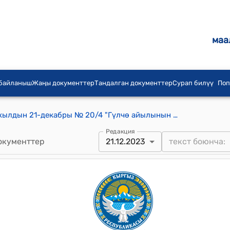
маа
 байланыш
Жаңы документтер
Тандалган документтер
Сурап билүү
Поп
Гүлчө айылдык кеңешинин 2023-жылдын 21-декабры № 20/4 "Гүлчө айылынын Алымбек датка көчөсүндөгү автожолду жана Б.Нарматов көчөсүндөгү автожолду №959 – Жол тейлөө мекемесинин балансына өткөрүп берүү боюнча Гүлчө айыл өкмөтүнүн башчысы С.К.Исаевдин билдирүүсү жөнүндө" токтому
Редакция
окументтер
21.12.2023