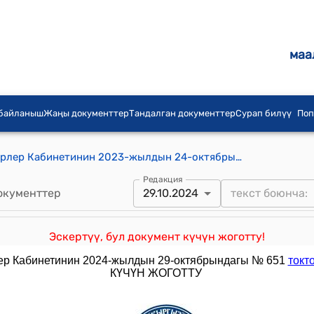
маа
 байланыш
Жаңы документтер
Тандалган документтер
Сурап билүү
Поп
Кыргыз Республикасынын Министрлер Кабинетинин 2023-жылдын 24-октябрындагы № 563 "Кыргыз Республикасынын Өкмөтүнүн жана Кыргыз Республикасынын Министрлер Кабинетинин саламаттык сактоону башкаруу чөйрөсүндөгү айрым токтомдоруна өзгөртүүлөрдү киргизүү жөнүндө" токтому
Редакция
окументтер
29.10.2024
Эскертүү, бул документ күчүн жоготту!