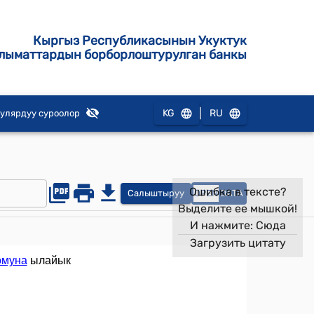
Кыргыз Республикасынын Укуктук
лыматтардын борборлоштурулган банкы
|
KG
RU
улярдуу суроолор
Ошибка в тексте?
Салыштыруу
OPEN
DATA
Выделите ее мышкой!
И нажмите:
Сюда
Загрузить цитату