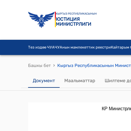
КЫРГЫЗ РЕСПУБЛИКАСЫНЫН
ЮСТИЦИЯ
МИНИСТРЛИГИ
Тез издөө ЧУА
ЧУАнын мамлекеттик реестри
Кайтарым
›
Башкы бет
Документ
Маалыматтар
Шилтеме д