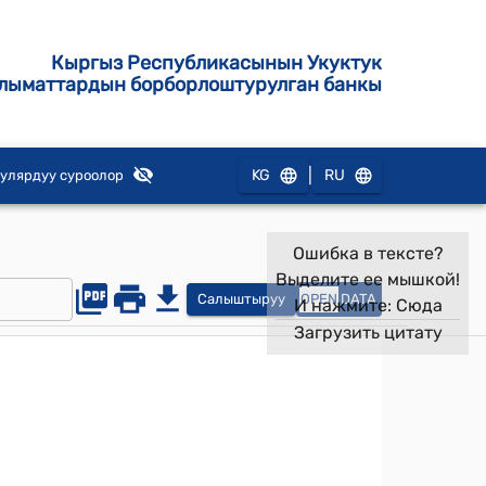
Кыргыз Республикасынын Укуктук
лыматтардын борборлоштурулган банкы
|
KG
RU
улярдуу суроолор
Ошибка в тексте?
Выделите ее мышкой!
Салыштыруу
OPEN
DATA
И нажмите:
Сюда
Загрузить цитату