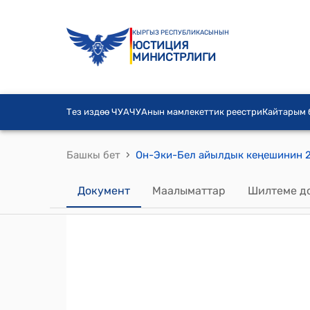
КЫРГЫЗ РЕСПУБЛИКАСЫНЫН
ЮСТИЦИЯ
МИНИСТРЛИГИ
Тез издөө ЧУА
ЧУАнын мамлекеттик реестри
Кайтарым
›
Башкы бет
Документ
Маалыматтар
Шилтеме д