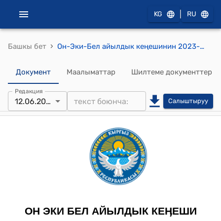
|
KG
RU
›
Башкы бет
Он-Эки-Бел айылдык кеңешинин 2023-жылдын 12-июну № 16-1 "Он Эки Бел айылдык кеңешинин регламентин бекитүү жөнүндө" токтому
Документ
Маалыматтар
Шилтеме документтер
Редакция
12.06.2023
Салыштыруу