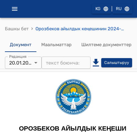
|
KG
RU
›
Башкы бет
Орозбеков айылдык кеңешинин 2024-жылдын 20-январы №150 "2023-жылдын жыйынтыгы боюнча жергиликтүү бюджеттин аткарылышы боюнча Орозбеков айыл өкмөтүнүн башчысынын отчету жана 2024-жылга жергиликтүү бюджетти бекитүү жөнүндө" токтому
Документ
Маалыматтар
Шилтеме документтер
Редакция
20.01.2024
Салыштыруу