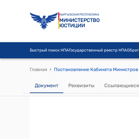
КЫРГЫЗСКАЯ РЕСПУБЛИКА
МИНИСТЕРСТВО
ЮСТИЦИИ
Быстрый поиск НПА
Государственный реестр НПА
Обрат
›
Главная
Документ
Реквизиты
Ссылающиеся