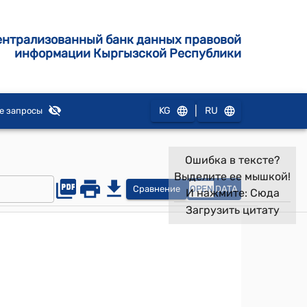
ентрализованный банк данных правовой
информации Кыргызской Республики
|
KG
RU
е запросы
Ошибка в тексте?
Выделите ее мышкой!
Сравнение
OPEN
DATA
И нажмите:
Сюда
Загрузить цитату