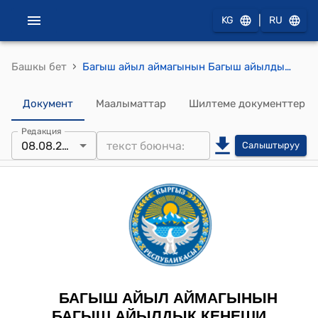
|
KG
RU
›
Башкы бет
Багыш айыл аймагынын Багыш айылдык кеңешинин 2023-жылдын 8-августундагы № 2 "Октябрь музыкалык мектебине жана китепканага имарат курууга жер ажыратып берүү жѳнүндѳ" токтому
Документ
Маалыматтар
Шилтеме документтер
Редакция
08.08.2023
Салыштыруу