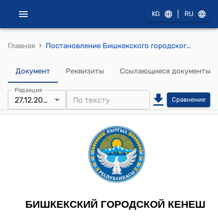
|
KG
RU
›
Главная
Постановление Бишкекского городского кенеша от 27 декабря 2023 года № 112 "Об обеспечении хлебом и хлебобулочными изделиями"
Документ
Реквизиты
Ссылающиеся документы
Редакция
27.12.2023
Сравнение