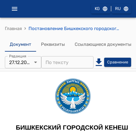
|
KG
RU
›
Главная
Постановление Бишкекского городского кенеша от 27 декабря 2023 года № 100 "Об утверждении тарифов (цен) на платные услуги, предоставляемые подведомственными подразделениями мэрии города Бишкек"
Документ
Реквизиты
Ссылающиеся документы
Редакция
27.12.2023
Сравнение