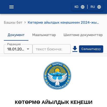
|
KG
RU
›
Башкы бет
Көтөрмө айылдык кеңешинин 2024-жылдын 18-январындагы № 32/4 "Тамаша айылындагы малдарды асылдандыруучу пунктуна жасалма уруктандырууга керектелүүчү шаймандарды сатып алууга каражат кароо жөнүндө" токтому
Документ
Маалыматтар
Шилтеме документтер
Редакция
18.01.2024
Салыштыруу