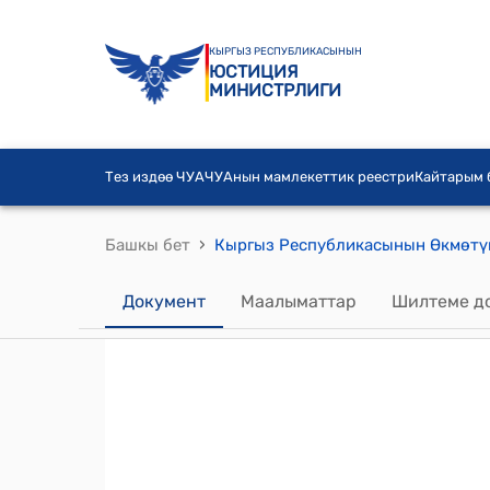
КЫРГЫЗ РЕСПУБЛИКАСЫНЫН
ЮСТИЦИЯ
МИНИСТРЛИГИ
Тез издөө ЧУА
ЧУАнын мамлекеттик реестри
Кайтарым
›
Башкы бет
Документ
Маалыматтар
Шилтеме д