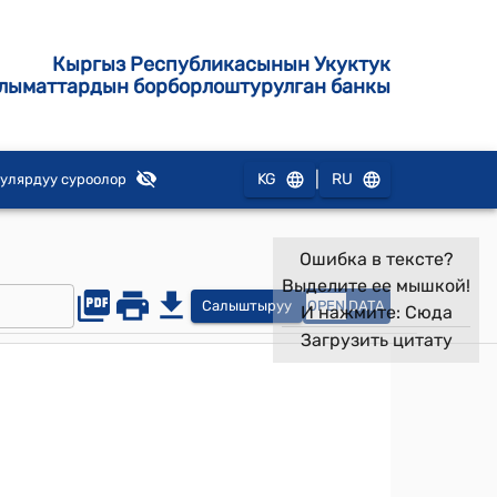
Кыргыз Республикасынын Укуктук
лыматтардын борборлоштурулган банкы
|
KG
RU
улярдуу суроолор
Ошибка в тексте?
Выделите ее мышкой!
Салыштыруу
OPEN
DATA
И нажмите:
Сюда
Загрузить цитату