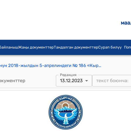
маа
 байланыш
Жаңы документтер
Тандалган документтер
Сурап билүү
Поп
Кыргыз Республикасынын Өкмөтүнүн 2018-жылдын 5-апрелиндеги № 186 «Кыргызтест» мамлекеттик мекемесин түзүү жөнүндө" токтому
Редакция
окументтер
13.12.2023