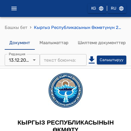
|
KG
RU
›
Башкы бет
Кыргыз Республикасынын Өкмөтүнүн 2018-жылдын 5-апрелиндеги № 186 «Кыргызтест» мамлекеттик мекемесин түзүү жөнүндө" токтому
Документ
Маалыматтар
Шилтеме документтер
Редакция
13.12.2023
Салыштыруу