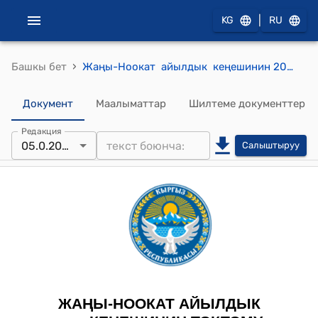
|
KG
RU
›
Башкы бет
Жаңы-Ноокат айылдык кеңешинин 2023-жылдын 5-июну № 2 "Жаңы-Ноокат жайыт пайдаланачуулар бирикмесинин 2023-жылдын 23-мартындагы № 3 сандуу жана 24-майындагы № 6 сандуу сураныч каттарына негиз, Жаңы-Ноокат жайыт пайдаланачуулар бирикмесинин 2023-жылга карата божомол бюджетини бекитүү жөнүндө" токтому
Документ
Маалыматтар
Шилтеме документтер
Редакция
05.0.2024
Салыштыруу