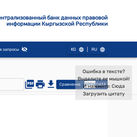
ентрализованный банк данных правовой
информации Кыргызской Республики
|
KG
RU
е запросы
Ошибка в тексте?
Выделите ее мышкой!
Сравнение
OPEN
DATA
И нажмите:
Сюда
Загрузить цитату