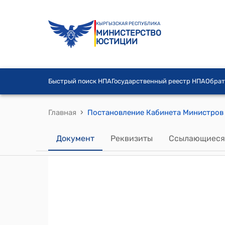
КЫРГЫЗСКАЯ РЕСПУБЛИКА
МИНИСТЕРСТВО
ЮСТИЦИИ
Быстрый поиск НПА
Государственный реестр НПА
Обрат
›
Главная
Документ
Реквизиты
Ссылающиеся