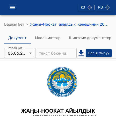
|
KG
RU
›
Башкы бет
Жаңы-Ноокат айылдык кеңешинин 2023-жылдын 5-июну № 21 "Жаңы-Ноокат айыл өкмөтүнүн 2023-жылдын 02-июнундагы № 191 сандуу катынын негизинде, Жаңы-Ноокат айылынын тургуну Махмудов Хусанжура Комиловичке тиешелүү 1200.0 чарчы метр турак-жай багытындагы жер тилкесинин ичинен 42.77 чарчы метр жер аянттын багытын өзгөртүү жөнүндө" токтому
Документ
Маалыматтар
Шилтеме документтер
Редакция
05.06.2023
Салыштыруу