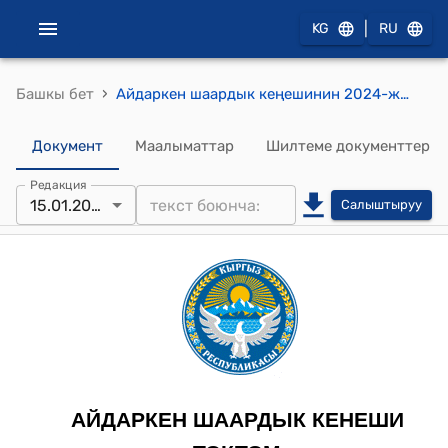
|
KG
RU
›
Башкы бет
Айдаркен шаардык кеңешинин 2024-жылдын 15-январындагы №66 "Айдаркен шаардык мэриясынын 2024-жылга белгиленген жергиликтүү бюджетин жана 2025-2026-жылдарга болжолдуу киреше долбоорун бекитүү жөнүндө" токтому
Документ
Маалыматтар
Шилтеме документтер
Редакция
15.01.2024
Салыштыруу