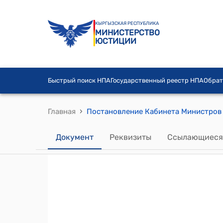
КЫРГЫЗСКАЯ РЕСПУБЛИКА
МИНИСТЕРСТВО
ЮСТИЦИИ
Быстрый поиск НПА
Государственный реестр НПА
Обрат
›
Главная
Документ
Реквизиты
Ссылающиеся