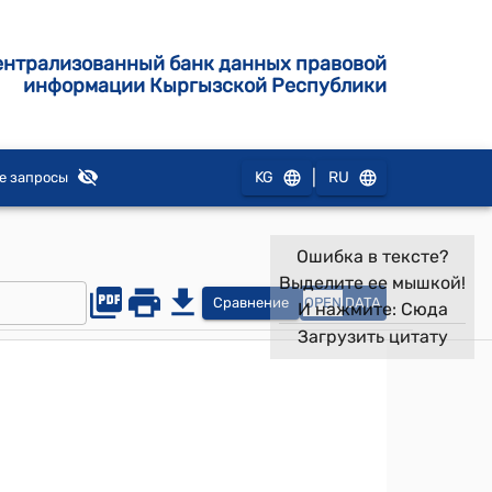
ентрализованный банк данных правовой
информации Кыргызской Республики
|
KG
RU
е запросы
Ошибка в тексте?
Выделите ее мышкой!
Сравнение
OPEN
DATA
И нажмите:
Сюда
Загрузить цитату