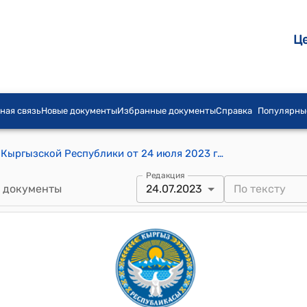
Ц
ная связь
Новые документы
Избранные документы
Справка
Популярны
Постановление Кабинета Министров Кыргызской Республики от 24 июля 2023 года № 370 "О внесении изменений в постановление Кабинета Министров Кыргызской Республики "Об утверждении Порядка выдачи иностранных разрешений и многосторонних разрешений кыргызским автомобильным перевозчикам" от 20 мая 2022 года № 259"
Редакция
 документы
24.07.2023