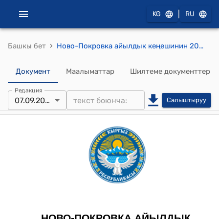
|
KG
RU
›
Башкы бет
Ново-Покровка айылдык кеңешинин 2022-жылдын 7-сентябры № 66/XVII-28 "Ново-Покровка айыл өкмөтүнүн 2022-жылдын бюджетинин чыгаша бөлүгү боюнча кредиттерди жылдыруу жөнүндө" токтому
Документ
Маалыматтар
Шилтеме документтер
Редакция
07.09.2022
Салыштыруу