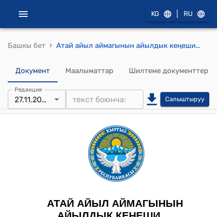
|
KG
RU
›
Башкы бет
Атай айыл аймагынын айылдык кеңешинин 2023-жылдын 27-ноябрындагы № 2 "Тогуз-Торо районунун "Ардактуу атуулу" наамына көрсөтүү жөнүндө" токтому
Документ
Маалыматтар
Шилтеме документтер
Редакция
27.11.2023
Салыштыруу