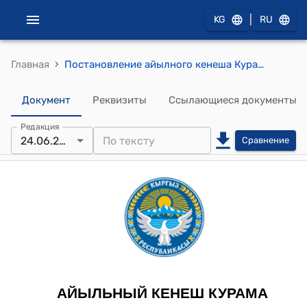
|
KG
RU
›
Главная
Постановление айылного кенеша Курама от 24 июня 2023 года № 15 "О внесении изменений и дополнений в Устав муниципального предприятия Курама Суу"
Документ
Реквизиты
Ссылающиеся документы
Редакция
24.06.2023
Сравнение