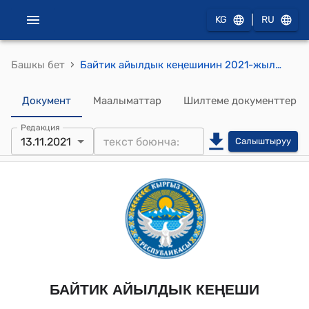
|
KG
RU
›
Башкы бет
Байтик айылдык кеңешинин 2021-жылдын 13-ноябры № 69 "Айыл чарба багытындагы жер участогун өнөр жай, транспорт, байланыш, энергетика, коргонуу жана башка максаттар категориясына которууга макулдук берүү жөнүндө" токтому
Документ
Маалыматтар
Шилтеме документтер
Редакция
13.11.2021
Салыштыруу